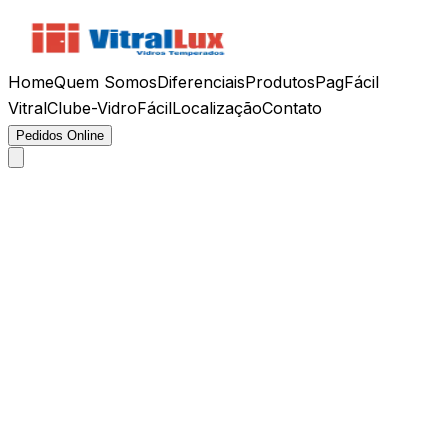
Home
Quem Somos
Diferenciais
Produtos
PagFácil
VitralClub
e-VidroFácil
Localização
Contato
Pedidos Online
Renovação
Vidros
Jateados
Privacidade com toque decorativo sofisticado.
Acabamento uniforme para portas, divisórias,
banheiros, closets e projetos especiais.